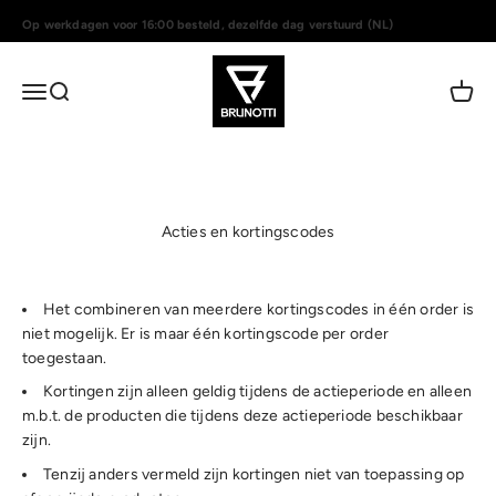
Naar inhoud
Op werkdagen voor 16:00 besteld, dezelfde dag verstuurd (NL)
Brunotti
Menu
Zoeken
Winke
Acties en kortingscodes
Het combineren van meerdere kortingscodes in één order is
niet mogelijk. Er is maar één kortingscode per order
toegestaan.
Kortingen zijn alleen geldig tijdens de actieperiode en alleen
m.b.t. de producten die tijdens deze actieperiode beschikbaar
zijn.
Tenzij anders vermeld zijn kortingen niet van toepassing op